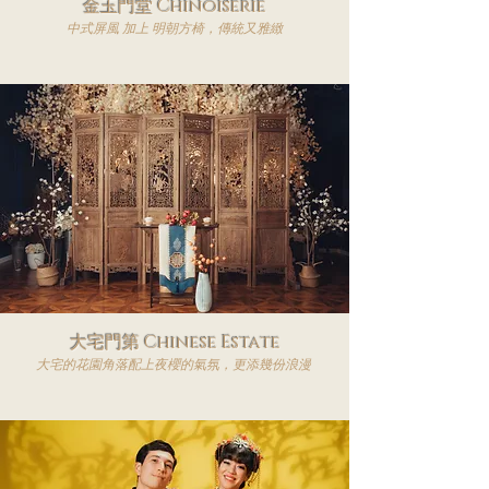
金玉門堂 Chinoiserie
中式屏風 加上 明朝方椅，傳統又雅緻
大宅門第 Chinese Estate
​大宅的花園角落配上夜櫻的氣氛，更添幾份浪漫