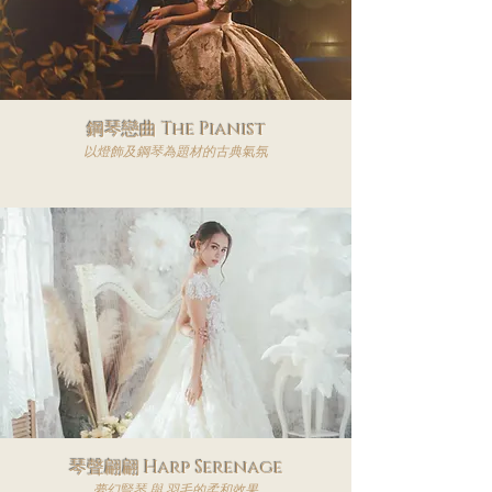
​鋼琴戀曲 The Pianist
​以燈飾及鋼琴為題材的古典氣氛
琴聲翩翩 Harp Serenage
夢幻豎琴 與 羽毛的柔和效果