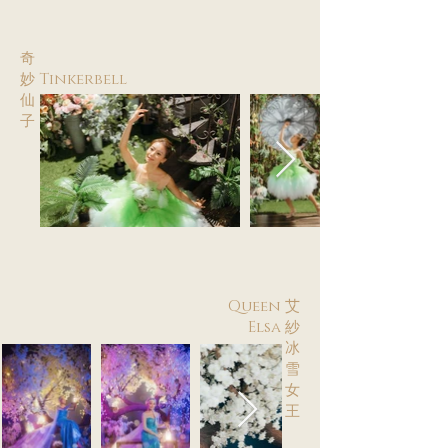
奇
妙 Tinkerbell
仙
子
Queen 艾
Elsa 紗
冰
雪
女
王