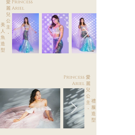
愛 Princess
麗 Ariel
兒
公
美
主
人
・
魚
造
型
Princess 愛
Ariel 麗
兒
公
禮
主
服
・
造
型