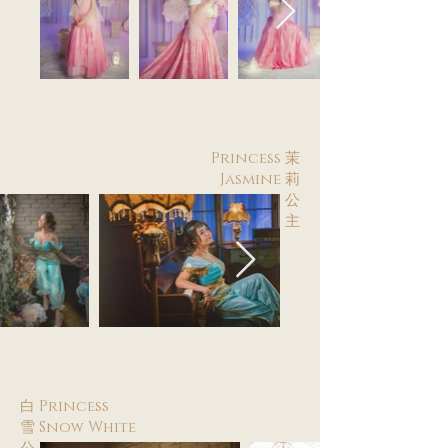
Princess 茉
Jasmine 莉
公
主
白 Princess
雪 Snow White