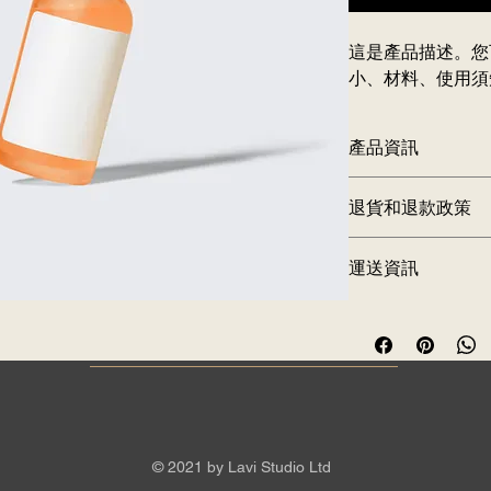
這是產品描述。您
小、材料、使用須
產品資訊
您可以在此詳細介紹
退貨和退款政策
潔方法資訊
。您也可
您可以在此向顧客介
運送資訊
行動。 
您可以在此講解
出貨
簡易退貨換
過程輕鬆快
只要提供清晰之
運送
加強顧客信
客安心購物。
只要有簡單易讀的退
保顧客安心購物。
© 2021 by Lavi Studio Ltd