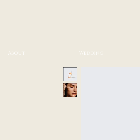
About
Wedding