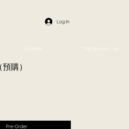
Log In
Gowns
The Making of......
（預購）
Pre-Order