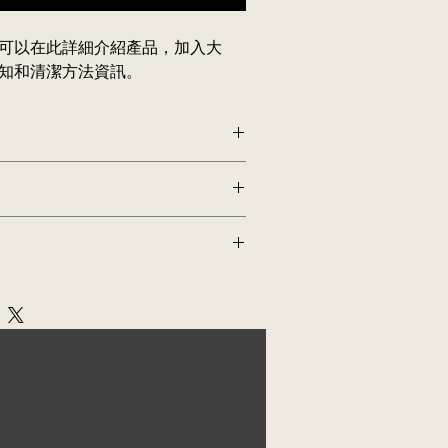
可以在此詳細介紹產品，加入大
知和清潔方法資訊。
產品，加入
大小、材料、使用須知和清
以解釋產品的賣點和可以帶來的好處。
紹在遇上不滿意購物體驗時可以採取的
方法、包裝選項和運費
。
貨
捷
政策
資訊，您就可以促進信任，確保顧
心
款或退貨政策，您就可以促進信任，確