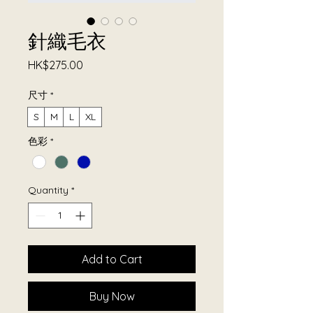
針織毛衣
Price
HK$275.00
尺寸
*
S
M
L
XL
色彩
*
Quantity
*
Add to Cart
Buy Now