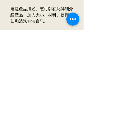
這是產品描述。您可以在此詳細介
紹產品，加入大小、材料、使用須
知和清潔方法資訊。
產品資訊
您可以在此詳細介紹產品，加入
大小、
退貨和退款政策
材料、使用須知和清潔方法資訊
。您也
可以解釋產品的賣點和可以帶來的好
您可以在此向顧客介紹在遇上不滿意購
處。
運送資訊
物體驗時可以採取的行動。 
您可以在此講解
出貨方法、包裝選項和
簡易退貨換貨
運費
。
過程輕鬆快捷
加強顧客信心
只要提供清晰之
運送政策
資訊，您就可
以促進信任，確保顧客安心購物。
只要有簡單易讀的退款或退貨政策，您
© 2021 by Lavi Studio Ltd
就可以促進信任，確保顧客安心購物。