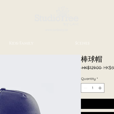
Kids/Family
Scenes
棒球帽
Regul
 HK$129.00 
HK$6
Price
Quantity
*