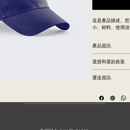
這是產品描述。您
小、材料、使用須
產品資訊
您可以在此詳細介紹
退貨和退款政策
潔方法資訊
。您也可
您可以在此向顧客介
運送資訊
行動。 
您可以在此講解
出貨
簡易退貨換
過程輕鬆快
只要提供清晰之
運送
加強顧客信
客安心購物。
只要有簡單易讀的退
保顧客安心購物。