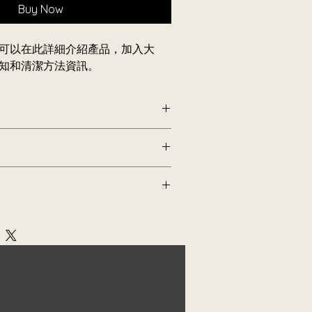
Buy Now
可以在此詳細介紹產品，加入大
知和清潔方法資訊。
產品，加入
大小、材料、使用須知和清
以解釋產品的賣點和可以帶來的好處。
紹在遇上不滿意購物體驗時可以採取的
方法、包裝選項和運費
。
貨
捷
政策
資訊，您就可以促進信任，確保顧
心
款或退貨政策，您就可以促進信任，確